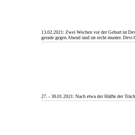
Devi
13.02.2021: Zwei Wochen vor der Geburt ist Dev
gerade gegen Abend sind sie recht munter. Dev
Devi
Devi
Devi
27. - 30.01.2021: Nach etwa der Hälfte der Träch
Devi
Erwartungsvolle Devi