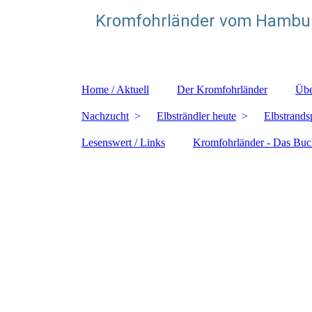
Kromfohrländer vom Hambur
Zuchtstätte für glatthaarige Kromfohrländer
Home / Aktuell
Der Kromfohrländer
Übe
Nachzucht
Elbsträndler heute
Elbstrands
Lesenswert / Links
Kromfohrländer - Das Buc