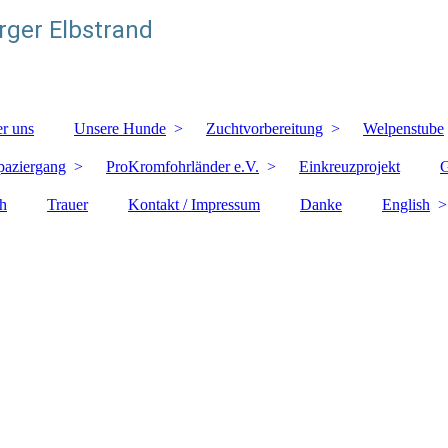
ger Elbstrand
r uns
Unsere Hunde
Zuchtvorbereitung
Welpenstube
paziergang
ProKromfohrländer e.V.
Einkreuzprojekt
G
h
Trauer
Kontakt / Impressum
Danke
English