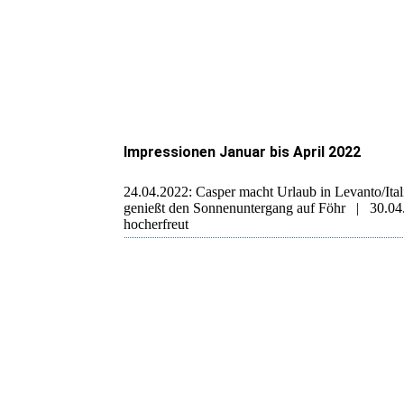
I
mpressionen Januar bis April 2022
24.04.2022: Casper macht Urlaub in Levanto/Ita
genießt den Sonnenuntergang auf Föhr | 30.04.: 
hocherfreut
Casper hat alles im Blick
Casper
Casper
Casper
Coffee