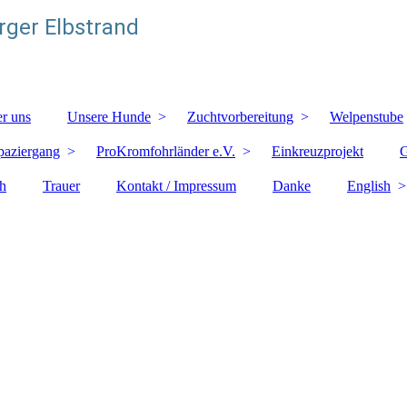
ger Elbstrand
r uns
Unsere Hunde
Zuchtvorbereitung
Welpenstube
paziergang
ProKromfohrländer e.V.
Einkreuzprojekt
G
h
Trauer
Kontakt / Impressum
Danke
English