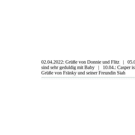
Duke
Darcy
Aura und Darcy
Lotti und ihr Komplize
02.04.2022: Grüße von Donnie und Flitz | 05.0
sind sehr geduldig mit Baby | 10.04.: Casper ist
Grüße von Fränky und seiner Freundin Siah