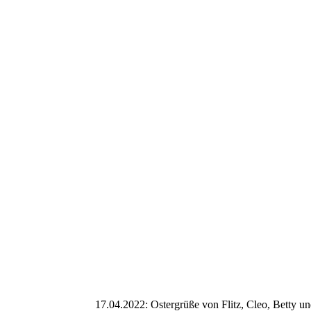
Ebby winkt
Ebby und Eddie
Eddie und Ebby
Eddie und Ebby
Eddie und Ebby
17.04.2022: Ostergrüße von Flitz, Cleo, Betty 