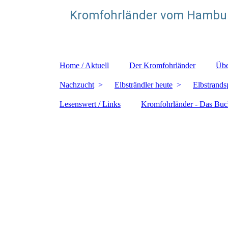
Kromfohrländer vom Hambur
Zuchtstätte für glatthaarige Kromfohrländer
Home / Aktuell
Der Kromfohrländer
Übe
Nachzucht
Elbsträndler heute
Elbstrands
Lesenswert / Links
Kromfohrländer - Das Buc