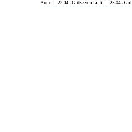
Aura | 22.04.: Grüße von Lotti | 23.04.: Grü
Flitz
Flitz
Flitz
Flitz
Betty, Cleo und Maggie
Cleo
Cleo
Duke
Duke
Duke
Duke